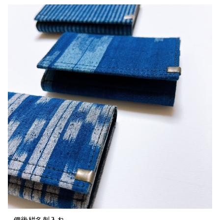
備後絣名刺入れ