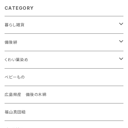
CATEGORY
暮らし雑貨
ケース
備後絣
名刺入れ
装飾雑貨
座布団
くわい葉染め
がま口
ネックレス
生活雑貨
御守り
ベビーもの
手のひらポーチ
タックピン
マスク
御朱印帳
広島県産 備後の木綿
通帳ポーチ
筆記帳
福山真田紐