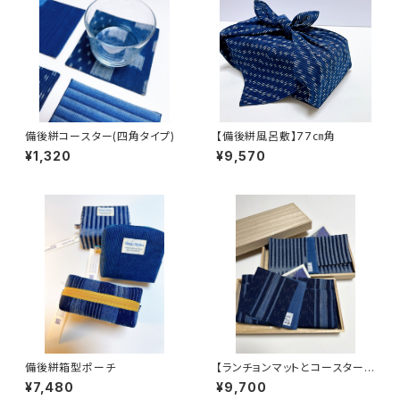
備後絣コースター(四角タイプ)
【備後絣風呂敷】77㎝角
¥1,320
¥9,570
備後絣箱型ポーチ
【ランチョンマットとコースターセ
ット】備後絣の贈り物
¥7,480
¥9,700