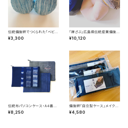
伝統備後絣でつくられた「ベビー
「禅ざぶ」広島県伝統産業備後絣
ブーティ」
布
¥3,300
¥10,120
伝統布パソコンケース・A４書類
備後絣「自立型ケース」メイクポ
が入るサイズ感
ーチや眼鏡ケースなどにも。
¥8,250
¥4,580