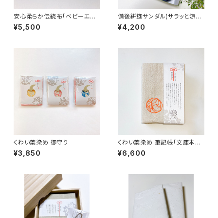
安心柔らか伝統布「ベビーエプ
備後絣筵サンダル(サラッと涼し
ロン・ガラガラ」 ギフトセット
い)
¥5,500
¥4,200
くわい葉染め 御守り
くわい葉染め 筆記帳「文庫本サ
イズ」
¥3,850
¥6,600