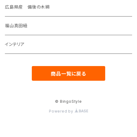
手のひらポーチ
タックピン
マスク
御朱印帳
広島県産 備後の木綿
通帳ポーチ
筆記帳
福山真田紐
数寄屋袋
インテリア
お祝儀袋
商品一覧に戻る
© BingoStyle
Powered by