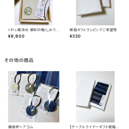
くわい葉染め 御朱印帳(しおり)
紙箱ギフトラッピングご希望用
付き
¥8,800
¥330
その他の商品
備後絣ヘアゴム
【テーブルライナーギフト紙箱セ