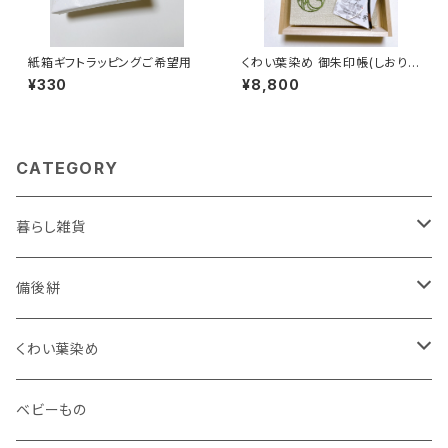
紙箱ギフトラッピングご希望用
くわい葉染め 御朱印帳(しおり)
付き
¥330
¥8,800
CATEGORY
暮らし雑貨
ケース
備後絣
名刺入れ
装飾雑貨
座布団
くわい葉染め
がま口
ネックレス
生活雑貨
御守り
ベビーもの