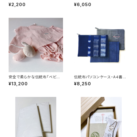
ット】備後絣
¥2,200
¥6,050
安全で柔らかな伝統布「ベビー
伝統布パソコンケース・A４書類
ギフトセット」
が入るサイズ感
¥13,200
¥8,250