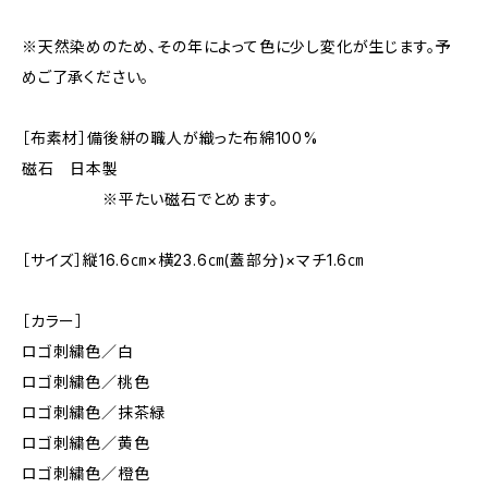
※天然染めのため、その年によって色に少し変化が生じます。予
めご了承ください。
［布素材］備後絣の職人が織った布綿100%
磁石 日本製
※平たい磁石でとめます。
［サイズ］縦16.6㎝×横23.6㎝(蓋部分)×マチ1.6㎝
［カラー］
ロゴ刺繍色／白
ロゴ刺繍色／桃色
ロゴ刺繍色／抹茶緑
ロゴ刺繍色／黄色
ロゴ刺繍色／橙色