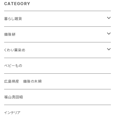
CATEGORY
暮らし雑貨
ケース
備後絣
名刺入れ
装飾雑貨
座布団
くわい葉染め
がま口
ネックレス
生活雑貨
御守り
ベビーもの
手のひらポーチ
タックピン
マスク
御朱印帳
広島県産 備後の木綿
通帳ポーチ
筆記帳
福山真田紐
数寄屋袋
インテリア