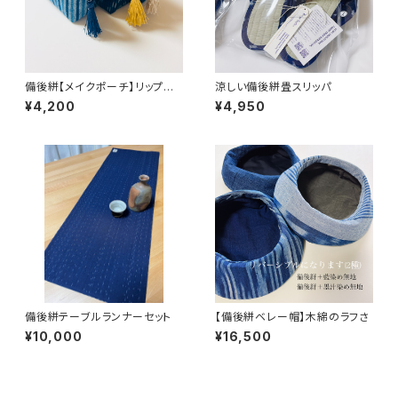
備後絣【メイクポーチ】リップ立
涼しい備後絣畳スリッパ
つ収納
¥4,200
¥4,950
備後絣テーブルランナーセット
【備後絣ベレー帽】木綿のラフさ
¥10,000
¥16,500