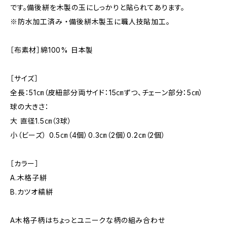
です。備後絣を木製の玉にしっかりと貼られてあります。
※防水加工済み ・備後絣木製玉に職人技貼加工。
［布素材］綿100% 日本製
［サイズ］
全長：51㎝（皮紐部分両サイド：15㎝ずつ、チェーン部分：5㎝）
球の大きさ：
大 直径1.5㎝（3球）
小（ビーズ） 0.5㎝（4個）0.3㎝（2個）0.2㎝（2個）
［カラー］
A.木格子絣
B.カツオ縞絣
A木格子柄はちょっとユニークな柄の組み合わせ