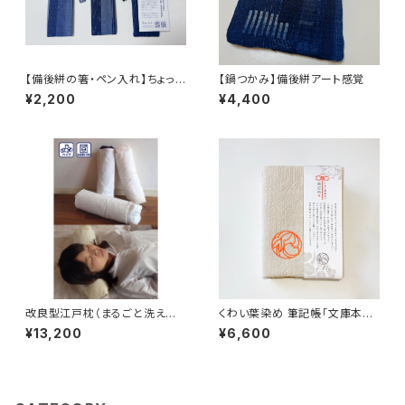
【備後絣の箸・ペン入れ】ちょっと
【鍋つかみ】備後絣アート感覚
かっこいい真田紐付き
¥2,200
¥4,400
改良型江戸枕（まるごと洗える
くわい葉染め 筆記帳「文庫本サ
枕）中身:パイプ
イズ」
¥13,200
¥6,600