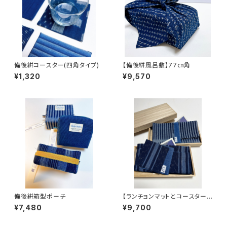
備後絣コースター(四角タイプ)
【備後絣風呂敷】77㎝角
¥1,320
¥9,570
備後絣箱型ポーチ
【ランチョンマットとコースターセ
ット】備後絣の贈り物
¥7,480
¥9,700