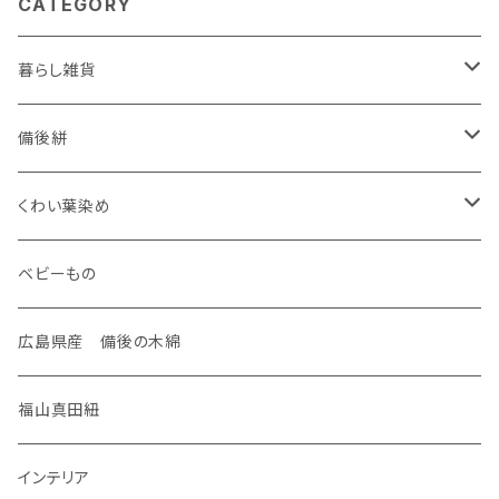
CATEGORY
暮らし雑貨
ケース
備後絣
名刺入れ
装飾雑貨
座布団
くわい葉染め
がま口
ネックレス
生活雑貨
御守り
ベビーもの
手のひらポーチ
タックピン
マスク
御朱印帳
広島県産 備後の木綿
通帳ポーチ
筆記帳
福山真田紐
数寄屋袋
インテリア