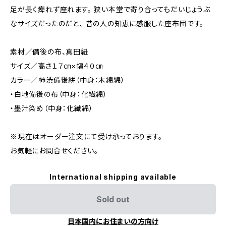
足が長く痺れず座れます。 狭い本堂で寄り合ってもだいじょうぶ
なサイズだったのだと、 昔の人の知恵に感服した座布団です。
素材／備後の布、真田紐
サイズ／高さ１７㎝×幅４０㎝
カラー／柿渋備後絣（中身：木綿綿）
・白地備後の布（中身：化繊綿）
・墨汁染め（中身：化繊綿）
※現在はオーダー注文にて受け承っております。
お気軽にお問合せください。
International shipping available
Sold out
日本国内にお住まいの方向け