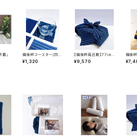
烹着」
備後絣コースター(四角
【備後絣風呂敷】77㎝
備後
タイプ)
角
¥1,320
¥9,570
¥7,4