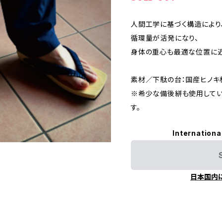
人間工学に基づく構造により
循環量が活発になり、
身体の重心も最適な位置に近
素材／下駄の台：国産ヒノ
※希少な備後絣も使用してい
す。
Internationa
日本国内