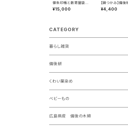
御朱印帳と数寄屋袋セ
【鍋つかみ】備後
ット
ト感覚
¥15,000
¥4,400
CATEGORY
暮らし雑貨
ケース
備後絣
名刺入れ
装飾雑貨
座布団
くわい葉染め
がま口
ネックレス
生活雑貨
御守り
ベビーもの
手のひらポーチ
タックピン
マスク
御朱印帳
広島県産 備後の木綿