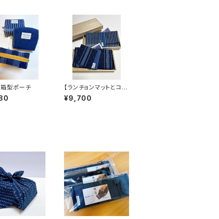
絣箱型ポーチ
【ランチョンマットとコー
スターセット】備後絣の
80
¥9,700
贈り物