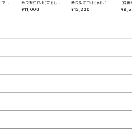
絣アー
改良型江戸枕（首をしっ
改良型江戸枕（まるごと
【備後
かり支えます）中身：そ
洗える枕）中身:パイプ
角
¥11,000
¥13,200
¥9,5
ば殻