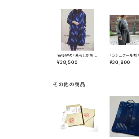
備後絣の「暮らし割烹
「カシュクール割
着」
¥38,500
¥30,800
その他の商品