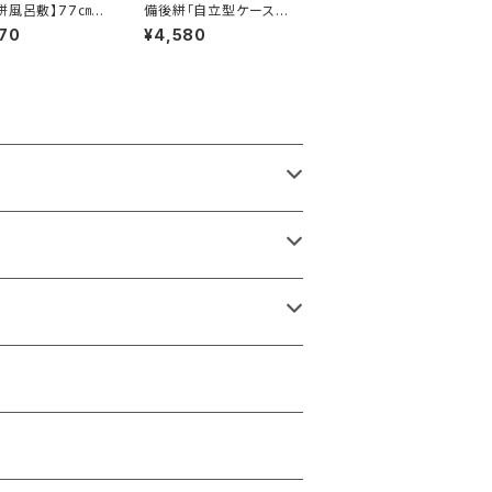
絣風呂敷】77㎝
備後絣「自立型ケース」
メイクポーチや眼鏡ケ
70
¥4,580
ースなどにも。