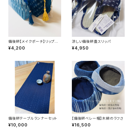
備後絣【メイクポーチ】リップ立
涼しい備後絣畳スリッパ
つ収納
¥4,200
¥4,950
備後絣テーブルランナーセット
【備後絣ベレー帽】木綿のラフさ
¥10,000
¥16,500