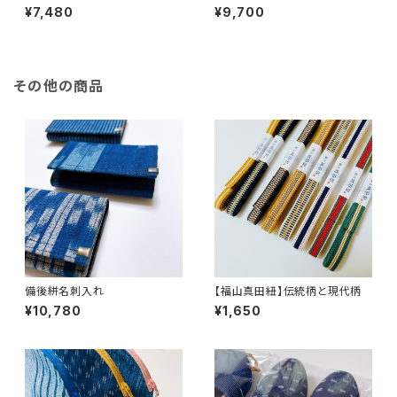
ット】備後絣の贈り物
¥7,480
¥9,700
その他の商品
備後絣名刺入れ
【福山真田紐】伝統柄と現代柄
¥10,780
¥1,650