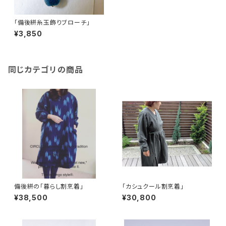
「備後絣糸玉飾りブローチ」
¥3,850
同じカテゴリの商品
備後絣の「暮らし割烹着」
「カシュクール割烹着」
¥38,500
¥30,800