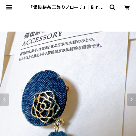
「備後絣糸玉飾りブローチ」 | Bingo
Style