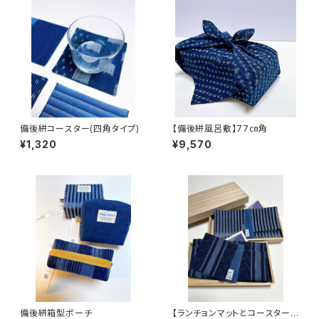
備後絣コースター(四角タイプ)
【備後絣風呂敷】77㎝角
¥1,320
¥9,570
備後絣箱型ポーチ
【ランチョンマットとコースターセ