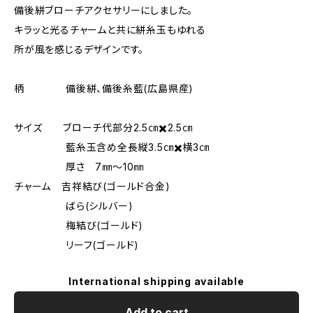
備後絣ブローチアクセサリーにしました。
キラッと光るチャームと共に絣糸玉もゆれる
所が風を感じるデザインです。
柄 備後絣、備後糸藍(広島県産)
サイズ ブローチ代部分2.5㎝✖️2.5㎝
藍糸玉含め全長縦3.5㎝✖️横3㎝
厚さ 7㎜〜10㎜
チャーム 吉祥結び(ゴールド合金)
ばら(シルバー)
梅結び(ゴールド)
リーフ(ゴールド)
International shipping available
Add to cart