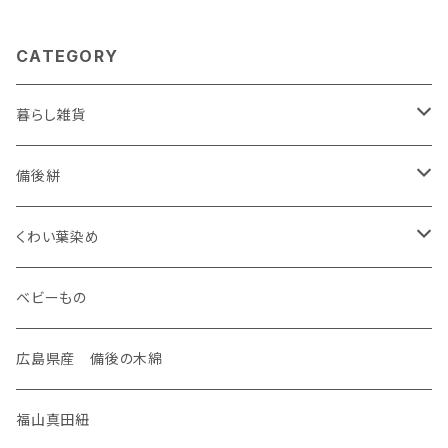
CATEGORY
暮らし雑貨
ケース
備後絣
名刺入れ
装飾雑貨
座布団
くわい葉染め
がま口
ネックレス
生活雑貨
御守り
ベビーもの
手のひらポーチ
タックピン
マスク
御朱印帳
広島県産 備後の木綿
通帳ポーチ
筆記帳
福山真田紐