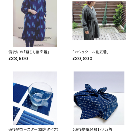
備後絣の「暮らし割烹着」
「カシュクール割烹着」
¥38,500
¥30,800
備後絣コースター(四角タイプ)
【備後絣風呂敷】77㎝角