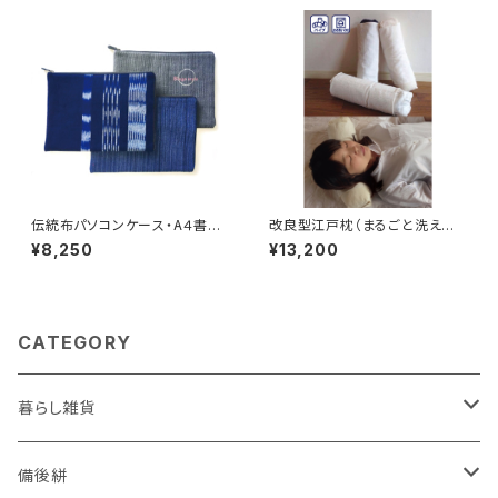
伝統布パソコンケース・A４書類
改良型江戸枕（まるごと洗える
が入るサイズ感
枕）中身:パイプ
¥8,250
¥13,200
CATEGORY
暮らし雑貨
ケース
備後絣