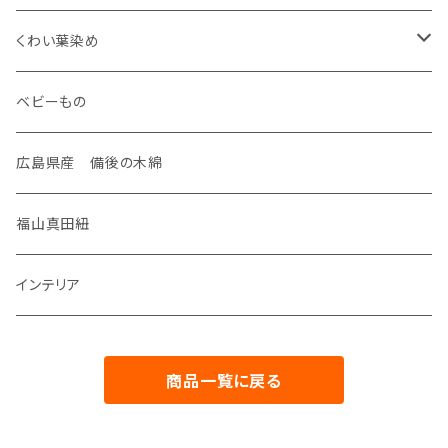
名刺入れ
装飾雑貨
座布団
くわい葉染め
がま口
ネックレス
生活雑貨
御守り
ベビーもの
手のひらポーチ
タックピン
マスク
御朱印帳
広島県産 備後の木綿
通帳ポーチ
筆記帳
福山真田紐
数寄屋袋
インテリア
お祝儀袋
商品一覧に戻る