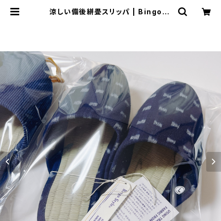
涼しい備後絣畳スリッパ | BingoSt
yle