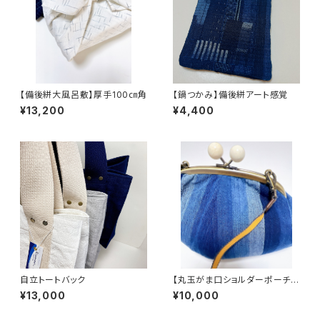
【備後絣大風呂敷】厚手100㎝角
【鍋つかみ】備後絣アート感覚
¥13,200
¥4,400
自立トートバック
【丸玉がま口ショルダーポーチ】
伝統素材が可愛い
¥13,000
¥10,000