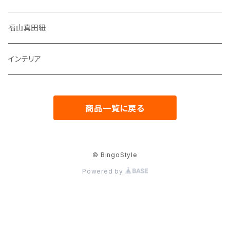
通帳ポーチ
筆記帳
福山真田紐
数寄屋袋
インテリア
お祝儀袋
商品一覧に戻る
© BingoStyle
Powered by