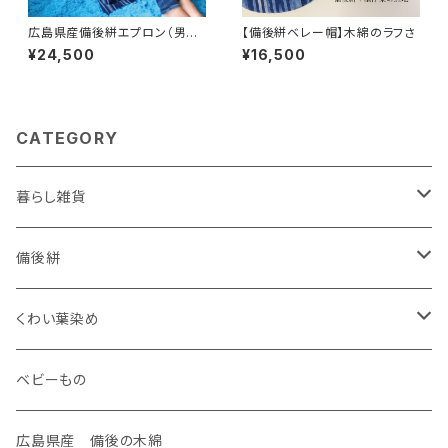
広島県産備後絣エプロン（男女
【備後絣ベレー帽】木綿のラフさ
兼用デザイン・サイズ）
¥24,500
¥16,500
CATEGORY
暮らし雑貨
ケース
備後絣
名刺入れ
装飾雑貨
座布団
くわい葉染め
がま口
ネックレス
生活雑貨
御守り
ベビーもの
手のひらポーチ
タックピン
マスク
御朱印帳
広島県産 備後の木綿