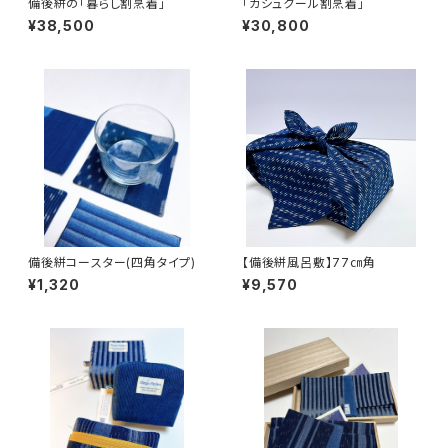
備後絣の「暮らし割烹着」
「カシュクール割烹着」
¥38,500
¥30,800
備後絣コースター(四角タイプ)
【備後絣風呂敷】77㎝角
¥1,320
¥9,570