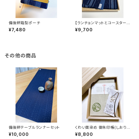
備後絣箱型ポーチ
【ランチョンマットとコースターセ
ット】備後絣の贈り物
¥7,480
¥9,700
その他の商品
備後絣テーブルランナーセット
くわい葉染め 御朱印帳(しおり)
付き
¥10,000
¥8,800