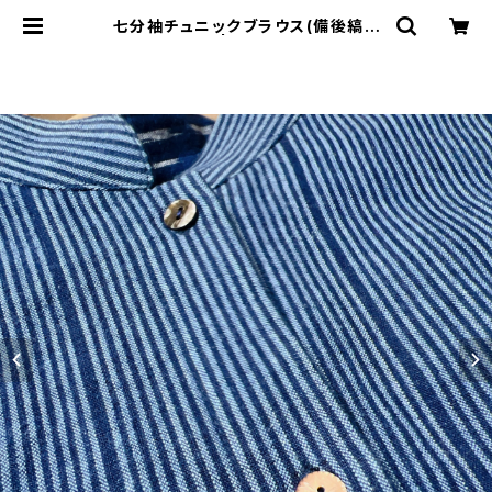
七分袖チュニックブラウス(備後縞と
備後絣) | BingoStyle