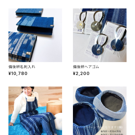
備後絣名刺入れ
備後絣ヘアゴム
¥10,780
¥2,200