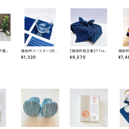
烹着」
備後絣コースター(四角
【備後絣風呂敷】77㎝
備後
タイプ)
角
¥1,320
¥9,570
¥7,4