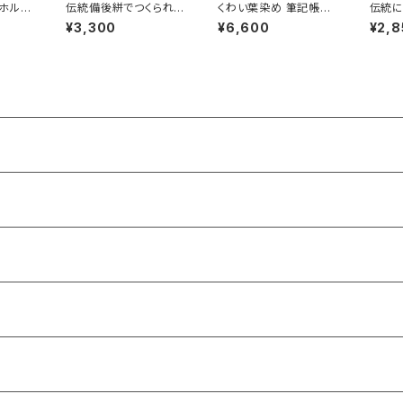
ホルダ
伝統備後絣でつくられた
くわい葉染め 筆記帳
伝統に
「ベビーブーティ」
「文庫本サイズ」
厚手布
¥3,300
¥6,600
¥2,8