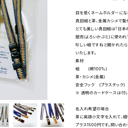
目を惹くネームホルダーにな
真田紐と革、金属カシメで製
とても美しい真田紐は「日本
鎧兜(よろいかぶと)に使われ
珍しい紐ですねと聞かれたら
いたします。
素材
紐 (綿100%)
革・カシメ(金属)
安全フック (プラスチック)
※ 透明のカードケースは付い
名入れ希望の場合
革に英語小文字を入れて、縫
プラス1500円です。問い合