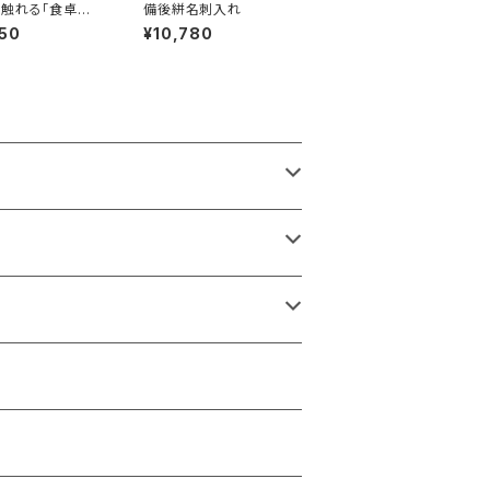
触れる「食卓布」
備後絣名刺入れ
を一枚仕立て。
50
¥10,780