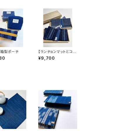
絣箱型ポーチ
【ランチョンマットとコー
スターセット】備後絣の
80
¥9,700
贈り物