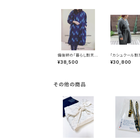
備後絣の「暮らし割烹
「カシュクール割
着」
¥38,500
¥30,800
その他の商品