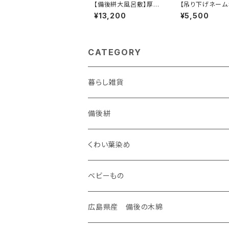
【備後絣大風呂敷】厚手
【吊り下げネーム
100㎝角
ー】(真田紐・革)
¥13,200
¥5,500
CATEGORY
暮らし雑貨
ケース
備後絣
名刺入れ
装飾雑貨
座布団
くわい葉染め
がま口
ネックレス
生活雑貨
御守り
ベビーもの
手のひらポーチ
タックピン
マスク
御朱印帳
広島県産 備後の木綿